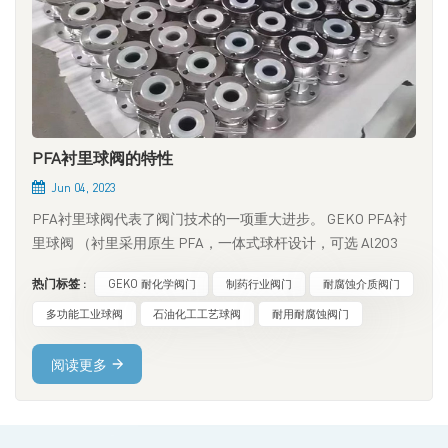
PFA衬里球阀的特性
Jun 04, 2023
PFA衬里球阀代表了阀门技术的一项重大进步。 GEKO PFA衬
里球阀 （衬里采用原生 PFA，一体式球杆设计，可选 Al2O3
球，免维护，杆密封，低扭矩，高流量）旨在提高工业流体控
热门标签 :
GEKO 耐化学阀门
制药行业阀门
耐腐蚀介质阀门
制系统的性能和耐久性，提供独特的耐腐蚀性和可靠密封性能
的组合。 PFA（全氟烷氧基聚合物）是一种聚合物，它与
多功能工业球阀
石油化工工艺球阀
耐用耐腐蚀阀门
PTFE具有相似的性能，但优于PTFE，包括优异的耐化学性和
宽广的工作温度范围。 PFA衬里 到 GEKO PFA衬里球阀 可提供
阅读更多
额外的防护层，防止腐蚀性液体的侵蚀，因此非常适合在盛行
腐蚀性化学品或腐蚀性介质的行业中使用。 其中一个关键特征
是 GEKO PFA衬里球阀 这些阀门的优势在于其多功能性。它们