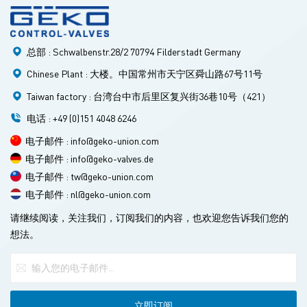
广泛应用于化工加工厂、石油化工行业和制药厂。PFA衬里不
仅能保护阀门免受腐蚀，还能确保流体顺畅流动，最大限度地
减少摩擦，并防止沉积物的积聚，从而避免阀门效率随时间推
总部 : Schwalbenstr.28/2 70794 Filderstadt Germany
移而降低。 设计 GEKO PFA衬里球阀 该阀门采用带PFA衬里
的球体，可实现严密的关闭性能。PFA衬里起到有效的屏障作
Chinese Plant : 大楼。中国常州市天宁区舜山路67号11号
用，防止腐蚀性介质与阀门的金属部件接触。这种设计显著延
Taiwan factory : 台湾台中市后里区复兴街36巷10号（421）
长了阀门的使用寿命，减少了维护频率，使其成为处理腐蚀性
电话 : +49 (0)151 4048 6246
化学品的行业经济高效的解决方案。 而且， PFA衬里球阀 它
们具有优异的耐高温性能，因此适用于对高温有严格要求的应
电子邮件 : info@geko-union.com
用场合。PFA的热稳定性与球阀的坚固设计相结合，确保即使
电子邮件 : info@geko-valves.de
在严苛的运行条件下也能可靠运行。 除了耐腐蚀和耐极端温
电子邮件 : tw@geko-union.com
度之外， PFA衬里球阀 这些阀门因其操作和安装简便而备受青
电子邮件 : nl@geko-union.com
睐。它们提供多种尺寸和配置，可无缝集成到不同的管道系统
请继续阅读，关注我们，订阅我们的内容，也欢迎您告诉我们您的
中。PFA的低摩擦特性有助于阀门平稳运行，从而提高流体控
想法。
制过程的整体效率。 综上所述， PFA衬里球阀 这些阀门充分
体现了阀门技术的持续创新。它们具有耐腐蚀、耐高温和严密
关闭的特性，使其在需要可靠控制腐蚀性流体的行业中不可或
缺。随着工业流程的不断发展，对耐用、高效且耐腐蚀的阀门
（例如PFA衬里球阀）的需求预计将会增长，这将进一步巩固