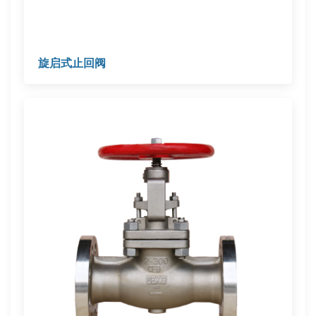
旋启式止回阀