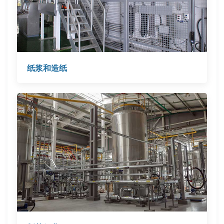
纸浆和造纸