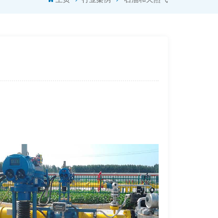
Türkçe
Polski
한국의
Tiếng Việt