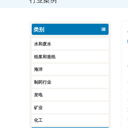
类别
水和废水
纸浆和造纸
三通L型三通球阀螺纹
海洋
端
阅读更多
制药行业
发电
三通四通球阀安装方
式：法兰端
矿业
阅读更多
化工
气动陶瓷衬里球阀法兰