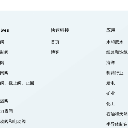
alves
快速链接
应用
球阀
首页
水和废水
控制阀
博客
纸浆和造纸
蝶阀
海洋
刀闸阀
制药行业
闸阀、截止阀、止回
发电
阀
矿业
低温阀
化工
压力表阀
石油和天然
气动阀和电动阀
半导体制造