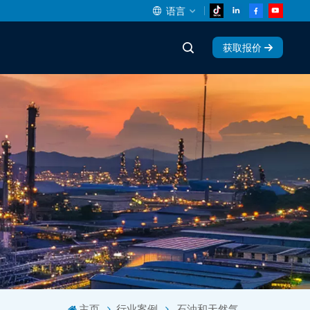
语言
获取报价
English
中文
español
Deutsch
العربية
русский
français
português
主页
行业案例
石油和天然气