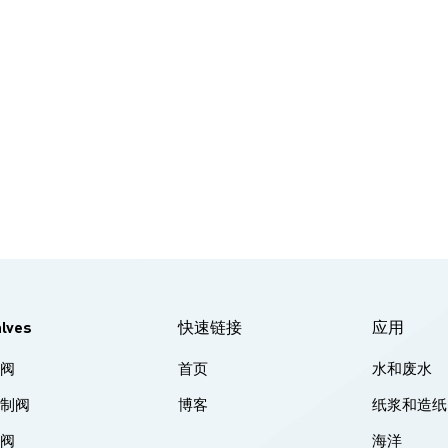
阀使用。该阀体积小、安装简便、启动灵敏度高、压头损失小、无水
象，采用小型浮球控制，可显著提高水塔的利用率。对于新建水塔，
浮球体积减小，水塔上部留出空间供浮球自由漂浮，所需高度降低，
降低了水塔的成本，克服了老式螺旋浮球阀体积大、易损坏、工作压
、溢流量大等缺点。
alves
快速链接
应用
球阀
首页
水和废水
控制阀
博客
纸浆和造纸
蝶阀
海洋