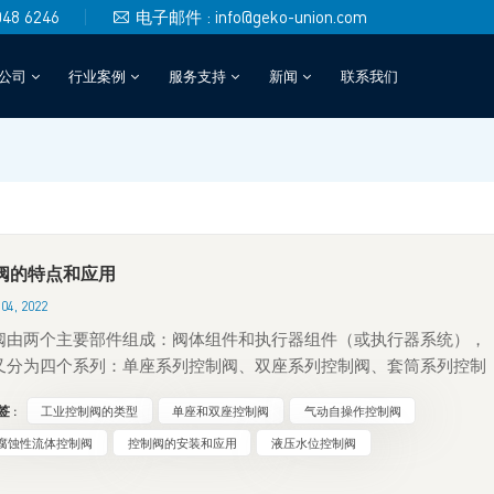
048 6246
电子邮件 : info@geko-union.com
公司
行业案例
服务支持
新闻
联系我们
阀的特点和应用
04, 2022
阀由两个主要部件组成：阀体组件和执行器组件（或执行器系统），
又分为四个系列：单座系列控制阀、双座系列控制阀、套筒系列控制
自驱动系列控制阀。这四种阀门的不同变体可以衍生出许多不同的应
 :
工业控制阀的类型
单座和双座控制阀
气动自操作控制阀
置，每种配置都有其特定的应用、特点、优势和劣势。虽然有些控制
应用范围比其他控制阀更广，但并非所有控制阀都适用于所有应用，
腐蚀性流体控制阀
控制阀的安装和应用
液压水位控制阀
需要综合考虑各种控制阀才能找到最佳解决方案，以实现更高的性能