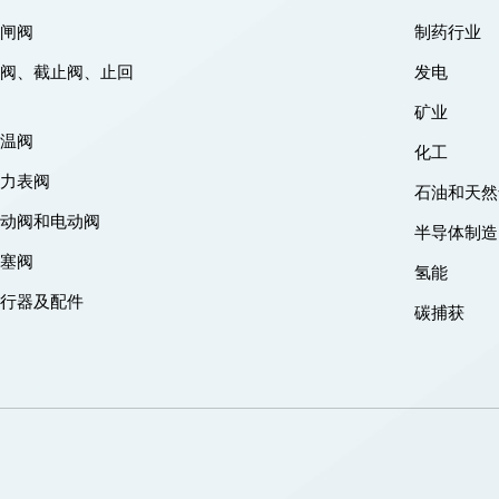
刀闸阀
制药行业
闸阀、截止阀、止回
发电
阀
矿业
低温阀
化工
压力表阀
石油和天然
气动阀和电动阀
半导体制造
旋塞阀
氢能
执行器及配件
碳捕获