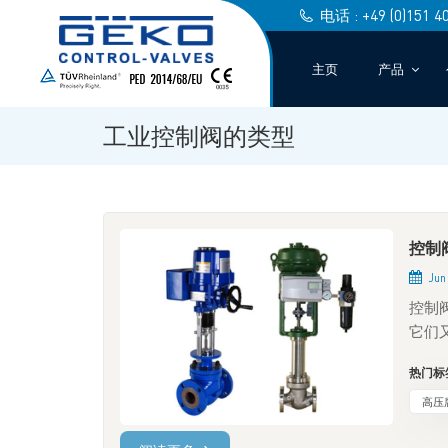
电话 : +49 (0)151 4
主页
产品
工业控制阀的类型
控制
Jun 
控制
它们
阀和
热门标签
用配
阀的
高压
因此