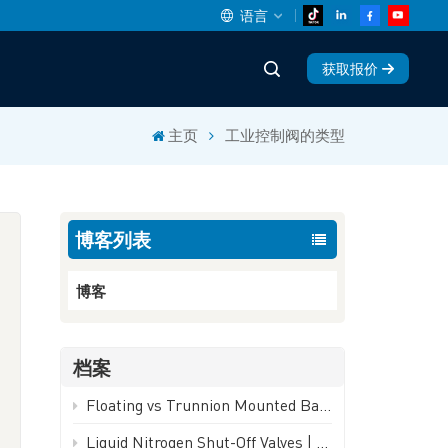
语言
获取报价
English
主页
工业控制阀的类型
中文
español
博客列表
Deutsch
العربية
博客
русский
档案
français
Floating vs Trunnion Mounted Ball Valves: How to Choose - GEKO Valve
português
Liquid Nitrogen Shut-Off Valves | -196°C Cryogenic Isolation Valve - GEKO Valve