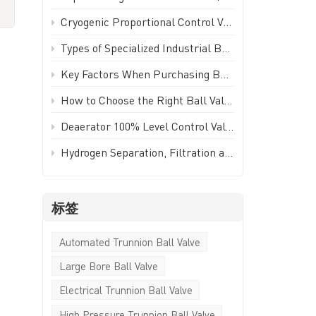
Türkçe
Cryogenic Proportional Control Valve | Stainless Steel IP65 PWM Low Temperature Valve - GEKO Valve
Polski
Types of Specialized Industrial Ball Valves for Unique Piping Applications | GEKO Valve
Key Factors When Purchasing Ball Valves for Piping Systems | GEKO Valve
한국의
How to Choose the Right Ball Valve for Industrial Applications | GEKO Valve
Tiếng Việt
包
Deaerator 100% Level Control Valve (LCV) - GEKO Valve
Hydrogen Separation, Filtration and Extraction Ball Valve
质
质
标签
Automated Trunnion Ball Valve
Large Bore Ball Valve
控
Electrical Trunnion Ball Valve
High Pressure Trunnion Ball Valve