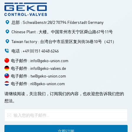
增大以补偿密封，从而提高了蝶阀的密封性能和使用寿命。 阀
座密封环由两侧多层不锈钢片组成的软T形密封环构成。阀板
与阀座的密封面为倾斜锥形结构，阀板倾斜锥形表面涂覆耐高
总部 : Schwalbenstr.28/2 70794 Filderstadt Germany
温耐腐蚀合金材料；调节环压板之间的弹簧与压板上的调节螺
栓组装在一起。该结构有效补偿了轴套与阀体之间的公差以及
Chinese Plant : 大楼。中国常州市天宁区舜山路67号11号
阀杆在介质压力下的弹性变形，解决了介质双向交换过程中阀
Taiwan factory : 台湾台中市后里区复兴街36巷10号（421）
门的密封问题。该密封环由两侧多层不锈钢片组成的软T形结
电话 : +49 (0)151 4048 6246
构构成，兼具金属硬密封和软密封的双重优点，在低温和高温
条件下均具有零泄漏密封性能。 2. 蝶阀的分类 根据结构，蝶阀
电子邮件 : info@geko-union.com
可分为偏心板式蝶阀、立式蝶阀、斜板式蝶阀和杠杆式蝶阀。
电子邮件 : info@geko-valves.de
根据密封方式，蝶阀可分为软密封蝶阀和硬密封蝶阀。软密封
电子邮件 : tw@geko-union.com
蝶阀通常采用橡胶密封圈密封，而硬密封蝶阀通常采用金属密
电子邮件 : nl@geko-union.com
封圈密封。根据连接方式，蝶阀可分为法兰连接蝶阀和对夹式
请继续阅读，关注我们，订阅我们的内容，也欢迎您告诉我们您的
连接蝶阀。根据传动方式，蝶阀可分为手动蝶阀、齿轮传动蝶
想法。
阀、气动蝶阀、液压蝶阀和电动蝶阀。 3.蝶阀安装和维护的注
意事项 （1）安装过程中，阀瓣应停在关闭位置。 （2）开启位
置应根据蝶形板的旋转角度确定。 （3）对于带旁通阀的蝶
阀，应先打开旁通阀再打开蝶阀。 （4）应按照制造商的安装
说明进行安装，对于重型蝶阀，应设置坚实的基础。