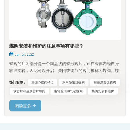
蝶阀安装和维护的注意事项有哪些？
Jun 04, 2022
蝶阀的启闭部分是一个圆盘状的蝶形阀片，它在阀体内绕自身
轴线旋转，因此可以开启、关闭或调节的阀门被称为蝶阀。蝶
阀从全开到全关的旋转角度通常小于90度。蝶阀和阀杆本身没
热门标签 :
三偏心蝶阀特点
双向硬密封蝶阀
耐高温腐蚀蝶阀
有自锁功能。为了固定蝶形阀片，需要在阀杆上安装蜗轮减速
器。蜗轮减速器的使用不仅可以使蝶形阀片具有自锁功能，使
软密封和金属密封蝶阀
齿轮驱动和气动蝶阀
蝶阀安装和维护
其能够停在任意位置，还可以提高阀门的运行性能。 1. 高性能
三偏心双向硬密封蝶阀的特点 三偏心蝶阀的阀体和阀座是连接
阅读更多
部件，阀座密封表面层采用耐高温耐腐蚀合金材料。多层软叠
层密封圈固定在阀板上。与传统蝶阀相比，该蝶阀具有耐高
温、操作简便、启闭时无摩擦等优点。关闭时，传动机构扭矩