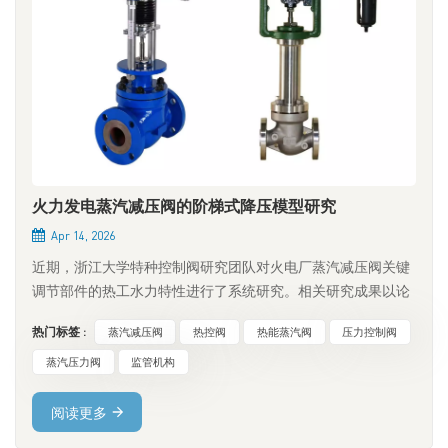
火力发电蒸汽减压阀的阶梯式降压模型研究
Apr 14, 2026
近期，浙江大学特种控制阀研究团队对火电厂蒸汽减压阀关键
调节部件的热工水力特性进行了系统研究。相关研究成果以论
文《基于降阶模型的火电厂蒸汽减压阀热工水力特性快速预
热门标签 :
蒸汽减压阀
热控阀
热能蒸汽阀
压力控制阀
测》的形式发表于《国际传热传质通讯》（中国科学院第二区
顶级期刊）。针对传统CFD数值模拟和实验研究方法在效率和
蒸汽压力阀
监管机构
成本方面的局限性，本文构建了一种基于特征正交分解
（POD）的降阶模型（ROM），实现了复杂流场的快速重构和
阅读更多
高效预测，在保证工程精度的前提下，显著提高了计算效