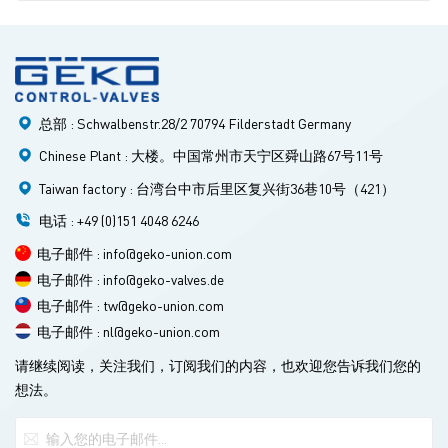
率。 蒸汽减压阀是火力发电厂的关键调节部件。由于计算成本
高、耗时长，分析其复杂的热工水力特性十分困难。为解决这
一问题，本研究采用特征正交分解（POD）方法建立了一个降
阶模型（ROM）。首先，对不同出口压力和行程下的流场进行
数值模拟；其次，利用POD方法提取空间模态和模态系数；最
总部 : Schwalbenstr.28/2 70794 Filderstadt Germany
后，通过克里金模型、支持向量机回归和基于物理的支持向量
回归等拟合方法，建立了模态系数与工况之间的关系。 结果表
Chinese Plant : 大楼。中国常州市天宁区舜山路67号11号
明，与CFD模拟相比，降阶模型（ROM）的计算效率提高了四
Taiwan factory : 台湾台中市后里区复兴街36巷10号（421）
个数量级以上。ROM结果的最大误差为13.59%。ROM能够预
电话 : +49 (0)151 4048 6246
测压力、温度和熵的分布，相对均方根误差（RRMSE）小于
2%。本文提出了一种新的降阶模型框架，用于预测减压阀内部
电子邮件 : info@geko-union.com
物理量的分布。 此外，本研究为开发流体动力学应用中工程部
电子邮件 : info@geko-valves.de
件的快速、准确的预测模型提供了参考。 研究背景 蒸汽减压
电子邮件 : tw@geko-union.com
阀是火电厂蒸汽系统中的关键调节部件。它负责将高温高压过
电子邮件 : nl@geko-union.com
热蒸汽（约2 MPa，574℃）的压力降低到下游所需压力，并通
请继续阅读，关注我们，订阅我们的内容，也欢迎您告诉我们您的
过调节开度来控制流量。随着削峰需求的日益增长，阀门需要
想法。
频繁操作。如果阀门内部出现堵塞（Ma≥1），可能会导致效率
下降甚至设备损坏。因此，实时监测内部流场对于安全运行至
关重要。然而，阀门内部处于极高的温度和压力环境中，难以