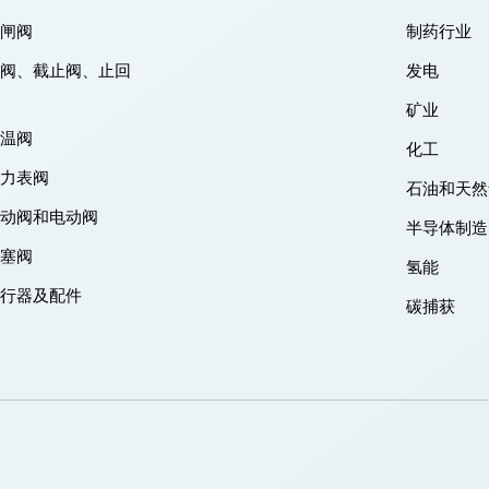
刀闸阀
制药行业
闸阀、截止阀、止回
发电
阀
矿业
低温阀
化工
压力表阀
石油和天然
气动阀和电动阀
半导体制造
旋塞阀
氢能
执行器及配件
碳捕获