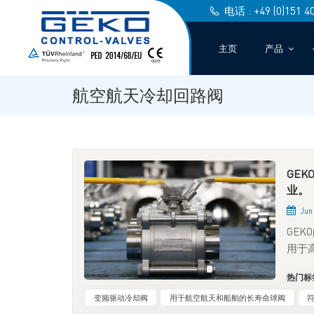
电话 : +49 (0)151 4
主页
产品
航空航天冷却回路阀
GE
业。
Jun 
GE
用于
控制
热门标签
乙二
这些
变频驱动冷却阀
用于航空航天和船舶的长寿命球阀