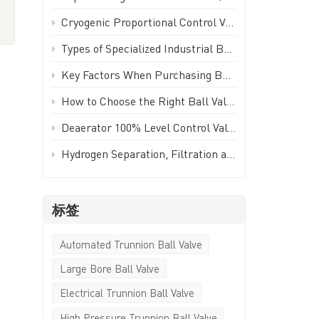
进
Türkçe
Cryogenic Proportional Control Valve | Stainless Steel IP65 PWM Low Temperature Valve - GEKO Valve
Polski
Types of Specialized Industrial Ball Valves for Unique Piping Applications | GEKO Valve
Key Factors When Purchasing Ball Valves for Piping Systems | GEKO Valve
한국의
How to Choose the Right Ball Valve for Industrial Applications | GEKO Valve
Tiếng Việt
Deaerator 100% Level Control Valve (LCV) - GEKO Valve
Hydrogen Separation, Filtration and Extraction Ball Valve
标签
Automated Trunnion Ball Valve
Large Bore Ball Valve
Electrical Trunnion Ball Valve
High Pressure Trunnion Ball Valve