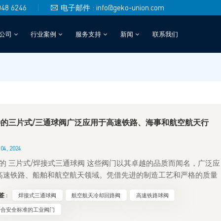
048 6246
电子邮件 : info@geko-union.com
公司
行业案例
服务支持
新闻
联系我们
KO的三片式/三通球阀广泛应用于高速铁路、海事和航空航天行
04, 2024
KO的 三片式/焊接式三通球阀 这些阀门以其卓越的品质而闻名，广泛应
高速铁路、船舶和航空航天领域。凭借先进的制造工艺和严格的质量
，这些阀门已广泛应用于航空航天变频驱动器的冷却回路（介质：水-
 :
焊接式三通球阀
航空航天冷却回路阀
高速铁路球阀
醇混合物）。 GEKO对品质的承诺始于对高品质不锈钢材料的甄选，
材料以其耐用性和耐腐蚀性而闻名。球阀的三件式设计便于维护，并
符合安全标准的工业阀门