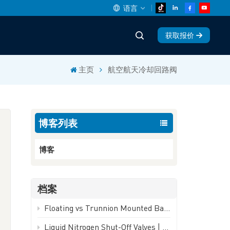
语言
获取报价
English
主页
航空航天冷却回路阀
中文
español
博客列表
Deutsch
العربية
博客
русский
档案
français
Floating vs Trunnion Mounted Ball Valves: How to Choose - GEKO Valve
português
Liquid Nitrogen Shut-Off Valves | -196°C Cryogenic Isolation Valve - GEKO Valve