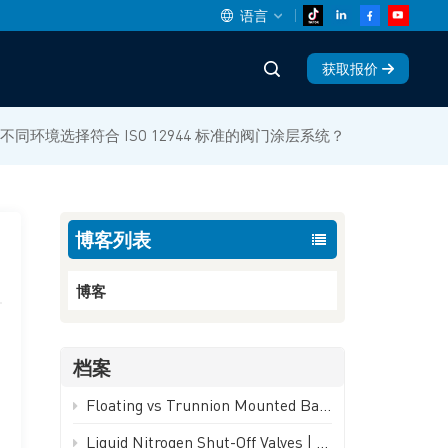
语言
获取报价
English
不同环境选择符合 ISO 12944 标准的阀门涂层系统？
中文
español
博客列表
Deutsch
العربية
博客
русский
档案
français
Floating vs Trunnion Mounted Ball Valves: How to Choose - GEKO Valve
português
Liquid Nitrogen Shut-Off Valves | -196°C Cryogenic Isolation Valve - GEKO Valve