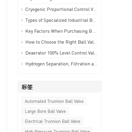
Türkçe
Cryogenic Proportional Control Valve | Stainless Steel IP65 PWM Low Temperature Valve - GEKO Valve
Polski
Types of Specialized Industrial Ball Valves for Unique Piping Applications | GEKO Valve
Key Factors When Purchasing Ball Valves for Piping Systems | GEKO Valve
한국의
How to Choose the Right Ball Valve for Industrial Applications | GEKO Valve
Tiếng Việt
Deaerator 100% Level Control Valve (LCV) - GEKO Valve
Hydrogen Separation, Filtration and Extraction Ball Valve
标签
Automated Trunnion Ball Valve
Large Bore Ball Valve
Electrical Trunnion Ball Valve
High Pressure Trunnion Ball Valve